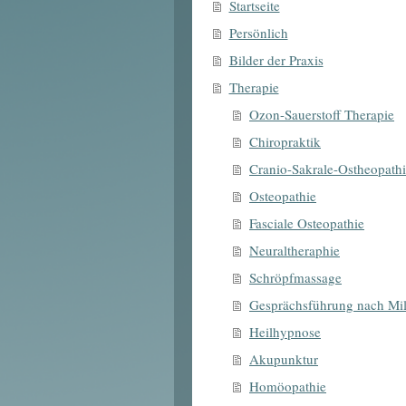
Startseite
Persönlich
Bilder der Praxis
Therapie
Ozon-Sauerstoff Therapie
Chiropraktik
Cranio-Sakrale-Ostheopathi
Osteopathie
Fasciale Osteopathie
Neuraltheraphie
Schröpfmassage
Gesprächsführung nach Mil
Heilhypnose
Akupunktur
Homöopathie