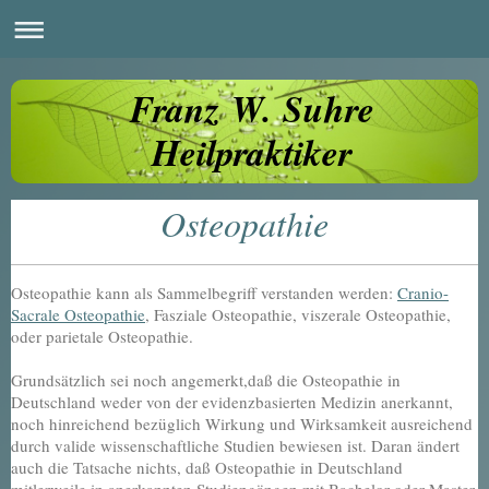
Franz W. Suhre
Heilpraktiker
Osteopathie
Osteopathie kann als Sammelbegriff verstanden werden:
Cranio-
Sacrale Osteopathie
, Fasziale Osteopathie, viszerale Osteopathie,
oder parietale Osteopathie.
Grundsätzlich sei noch angemerkt,daß die Osteopathie in
Deutschland weder von der evidenzbasierten Medizin anerkannt,
noch hinreichend bezüglich Wirkung und Wirksamkeit ausreichend
durch valide wissenschaftliche Studien bewiesen ist. Daran ändert
auch die Tatsache nichts, daß Osteopathie in Deutschland
mitlerweile in anerkannten Studiengängen mit Bachelor oder Master